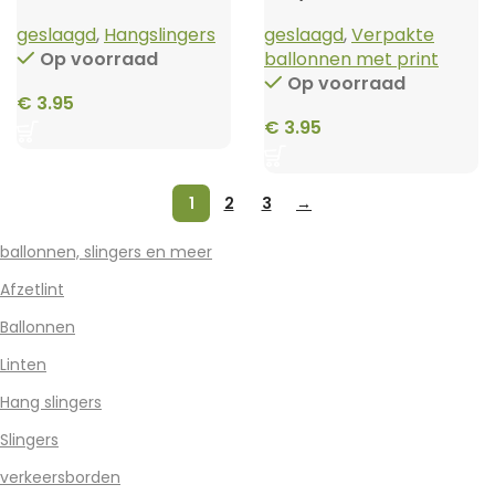
Yes! You did it!
geslaagd
,
Hangslingers
geslaagd
,
Verpakte
Op voorraad
ballonnen met print
Op voorraad
€
3.95
€
3.95
1
2
3
→
ballonnen, slingers en meer
Afzetlint
Ballonnen
Linten
Hang slingers
Slingers
verkeersborden