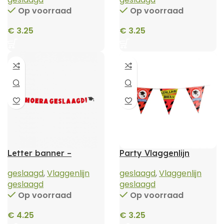
Op voorraad
Op voorraad
€
3.25
€
3.25
Letter banner –
Party Vlaggenlijn
Geslaagd school
verkeersbord geslaagd
geslaagd
,
Vlaggenlijn
geslaagd
,
Vlaggenlijn
geslaagd
geslaagd
Op voorraad
Op voorraad
€
4.25
€
3.25