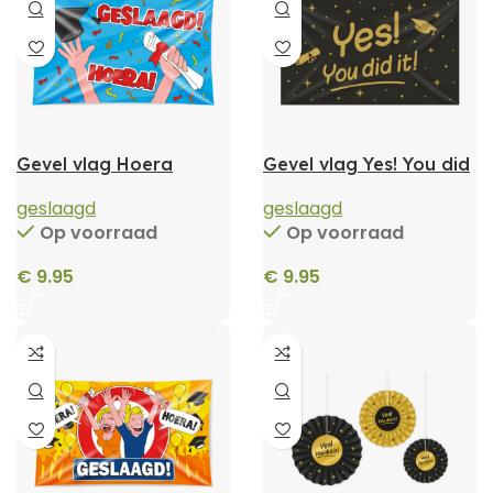
Gevel vlag Hoera
Gevel vlag Yes! You did
Geslaagd Cartoon
it!
handen in de lucht
geslaagd
geslaagd
Op voorraad
Op voorraad
€
9.95
€
9.95