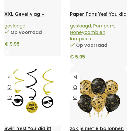
XXL Gevel vlag –
Paper Fans Yes! You did
Geslaagd
it!
geslaagd
geslaagd
,
Pompom,
Op voorraad
Honeycomb en
lampions
€
9.95
Op voorraad
€
5.95
Swirl Yes! You did it!
zak je met 8 ballonnen