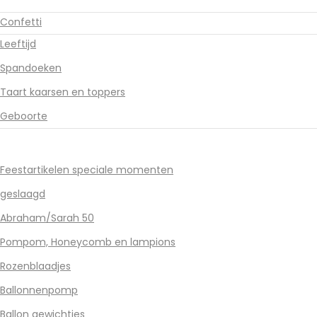
Confetti
Leeftijd
Spandoeken
Taart kaarsen en toppers
Geboorte
Feestartikelen speciale momenten
geslaagd
Abraham/Sarah 50
Pompom, Honeycomb en lampions
Rozenblaadjes
Ballonnenpomp
Ballon gewichtjes